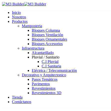
Inicio
Nosotros
Productos
Mamposteria
Bloques Columna
Bloques Ventilación
Bloques Ornamentales
Bloques Accesorios
Infraestructura
Alcantarillado
Pluvial / Sanitario
C.I Pluvial
C.I Sanitaria
Eléctrica / Telecomunicación
Decorativo y Arquitectonico
Pasos Temáticos
Pavimentos
Revestimientos
Revestimientos 3D
Tienda
Contáctanos