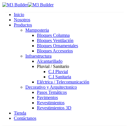
Inicio
Nosotros
Productos
Mamposteria
Bloques Columna
Bloques Ventilación
Bloques Ornamentales
Bloques Accesorios
Infraestructura
Alcantarillado
Pluvial / Sanitario
C.I Pluvial
C.I Sanitaria
Eléctrica / Telecomunicación
Decorativo y Arquitectonico
Pasos Temáticos
Pavimentos
Revestimientos
Revestimientos 3D
Tienda
Contáctanos